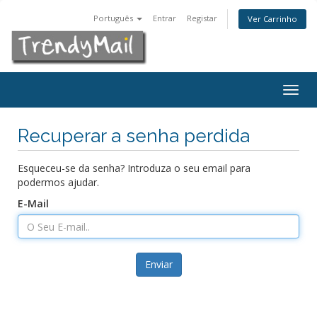
Português
Entrar
Registar
Ver Carrinho
Togg
navig
Recuperar a senha perdida
Esqueceu-se da senha? Introduza o seu email para
podermos ajudar.
E-Mail
Enviar