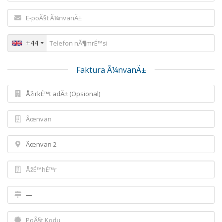
+44
Faktura Ã¼nvanÄ±