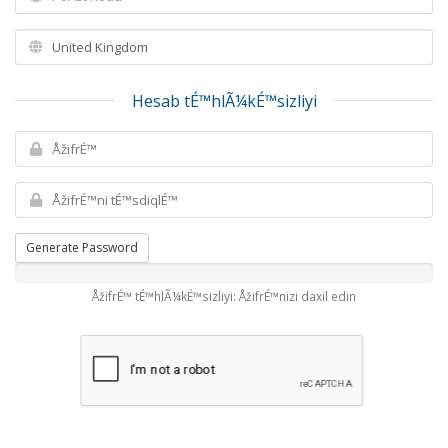
Hesab tÉ™hlÃ¼kÉ™sizliyi
Generate Password
ÅžifrÉ™ tÉ™hlÃ¼kÉ™sizliyi: ÅžifrÉ™nizi daxil edin