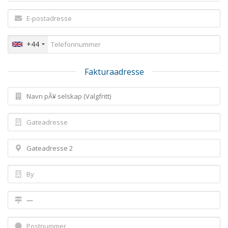
+44
Fakturaadresse