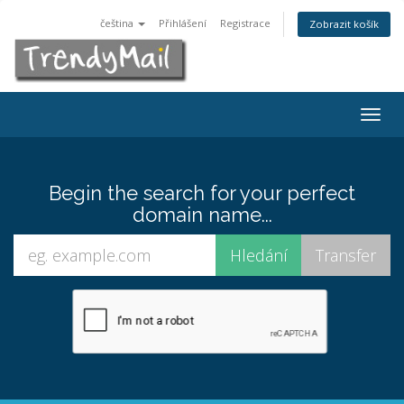
čeština
Přihlášení
Registrace
Zobrazit košík
Togg
navig
Begin the search for your perfect
domain name...